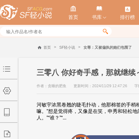



首页
书库
排行榜


>
>
首页
SF轻小说
女尊：又被偏执的她们包围了
三零八 你好奇手感，那就继续
作者：贪睡的肥鱼
更新时间：2024/11/29 12:47:26
字
河敏宇浓黑卷翘的睫毛扑动，他那棉签的手稍稍
嘛。”想是觉得疼，又像是在笑，申秀和轻松地
人。”“谁？”“...