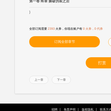
第一卷 终章 撕破伪装之后
}
全部订阅需要
2393
火券，你现在账户有
0 火券，0 代券
订阅全部章节
打赏
上一章
下一章
招聘
免责声明
版权隐私
联系方