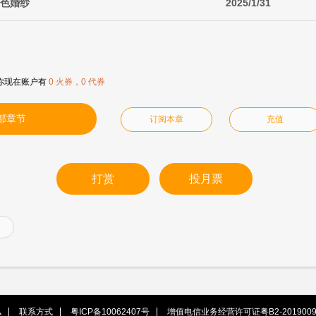
白色婚纱
2025/1/31
你现在账户有
0 火券，0 代券
部章节
订阅本章
充值
打赏
投月票
私
联系方式
粤ICP备10062407号
增值电信业务经营许可证粤B2-2019009