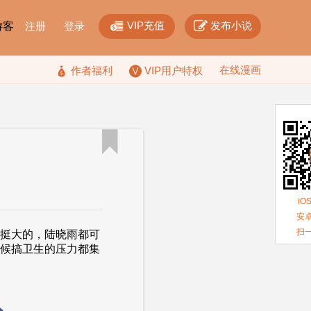


VIP充值
发布小说
F游客
注册
登录
在线漫画

作者福利
VIP用户特权

iO
安卓
扫
还挺大的，陆晓雨都可
时候搞卫生的压力都集