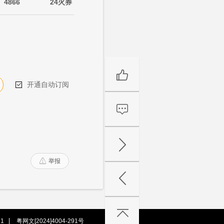
4866
24火券
开通自动订阅

举报

1
粤网文[2024]4004-291号