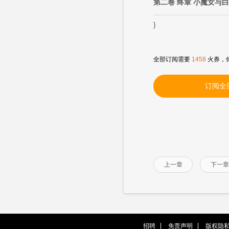
第二卷 终章 小魔女与
}
全部订阅需要
1458
火券，
订阅全
上一章
下一章
招聘
免责声明
版权隐