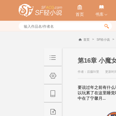


首页
书库


>
>
首页
SF轻小说
第16章 小魔
作者：后藤IV里
更新时间：
要说过年之前有什么
以玩累了在这里睡觉
中在了宁馨月...