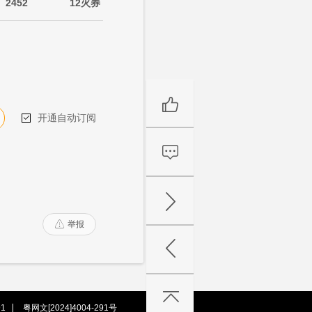
2452
12火券
开通自动订阅

举报

1
粤网文[2024]4004-291号