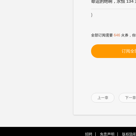
命运的绝响，永恒 134
}
全部订阅需要
646
火券，你
订阅全
上一章
下一章
招聘
免责声明
版权隐