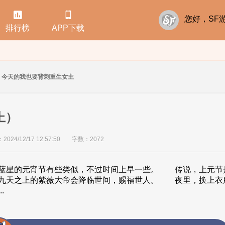


您好，S
排行榜
APP下载
今天的我也要背刺重生女主
上）
24/12/17 12:57:50
字数：2072
的元宵节有些类似，不过时间上早一些。 传说，上元节
九天之上的紫薇大帝会降临世间，赐福世人。 夜里，换上衣
.