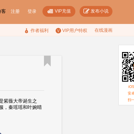


VIP充值
发布小说
F游客
注册
登录
在线漫画

作者福利
VIP用户特权

iO
安卓
扫
是紫薇大帝诞生之
服，秦瑶瑶和叶婉晴