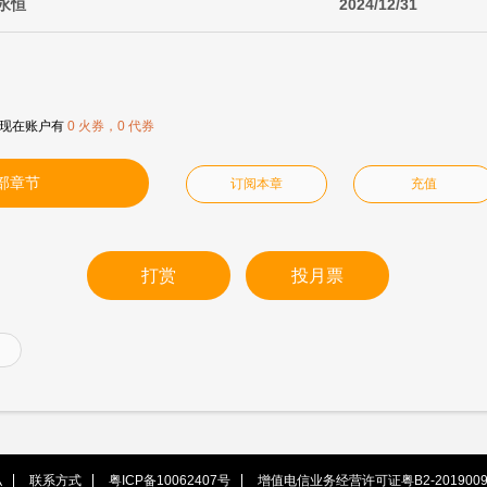
 永恒
2024/12/31
现在账户有
0 火券，0 代券
部章节
订阅本章
充值
打赏
投月票
私
联系方式
粤ICP备10062407号
增值电信业务经营许可证粤B2-2019009