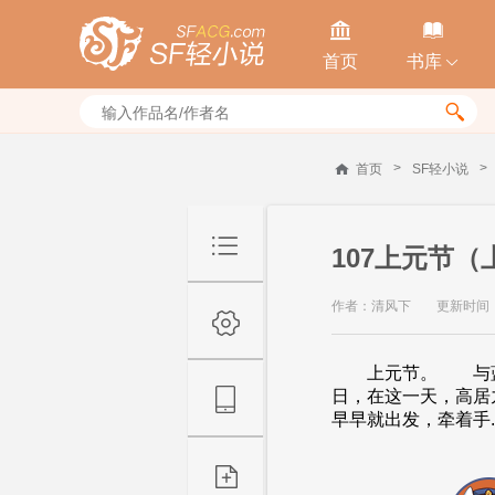


首页
书库


>
>
首页
SF轻小说
107上元节（
作者：清风下
更新时间：20
上元节。 与蓝星
日，在这一天，高居
早早就出发，牵着手..