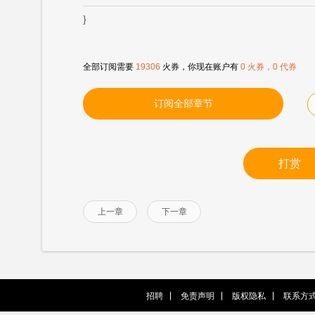
}
全部订阅需要
19306
火券，你现在账户有
0 火券，0 代券
订阅全部章节
打赏
上一章
下一章
招聘
免责声明
版权隐私
联系方