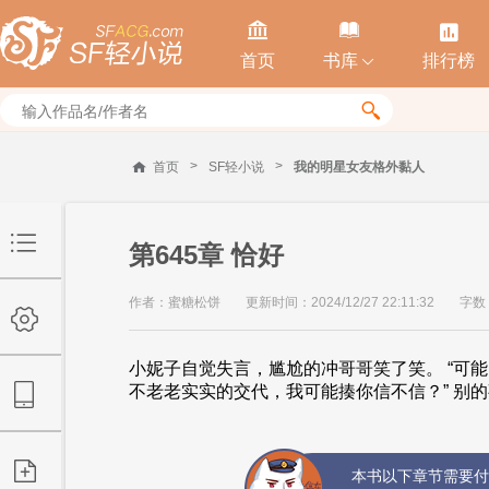



首页
书库
排行榜


>
>
首页
SF轻小说
我的明星女友格外黏人
第645章 恰好
作者：蜜糖松饼
更新时间：2024/12/27 22:11:32
字数
小妮子自觉失言，尴尬的冲哥哥笑了笑。 “可能
不老老实实的交代，我可能揍你信不信？” 别的事
本书以下章节需要付