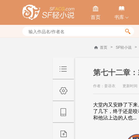


首页
书库


>
>
首页
SF轻小说
第七十二章：
作者：姜语衣
更新时间：20
大堂内又安静了下来
了几下，终于还是咬
和他沾上边的人也...