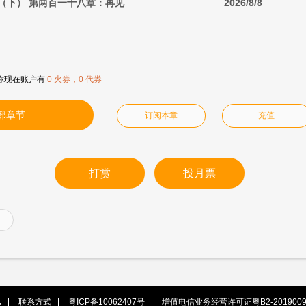
（下） 第两百一十八章：再见
2026/8/8
你现在账户有
0 火券，0 代券
部章节
订阅本章
充值
打赏
投月票
私
联系方式
粤ICP备10062407号
增值电信业务经营许可证粤B2-2019009