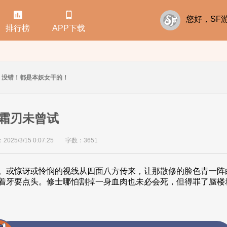


您好，S
排行榜
APP下载
没错！都是本妖女干的！
霜刃未曾试
25/3/15 0:07:25
字数：3651
。或惊讶或怜悯的视线从四面八方传来，让那散修的脸色青一阵
着牙要点头。修士哪怕割掉一身血肉也未必会死，但得罪了蜃楼