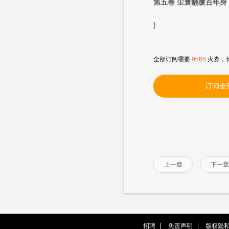
第五卷 尘寰翻覆百年身
}
全部订阅需要
9565
火券，
订阅全
上一章
下一章
招聘
免责声明
版权隐