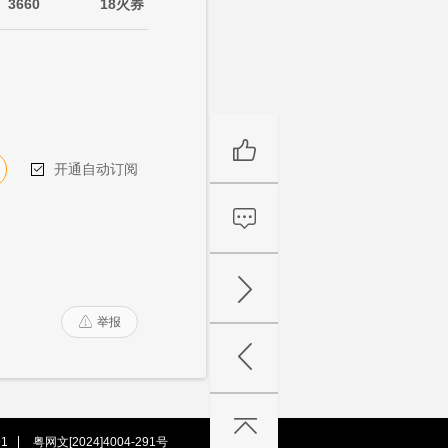
3660
18火券
开通自动订阅

举报

1
粤网文[2024]4004-291号