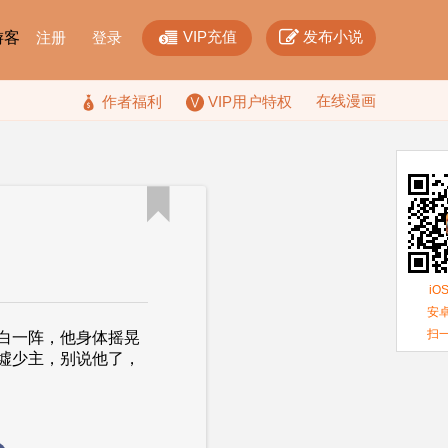


VIP充值
发布小说
F游客
注册
登录
在线漫画

作者福利
VIP用户特权

iO
安卓
扫
白一阵，他身体摇晃
墟少主，别说他了，