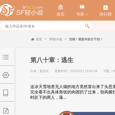



首页
书库
排行榜


>
>
首页
SF轻小说
没错！都是本妖女干的！
第八十章：逃生
作者：姜语衣
更新时间：2025/3/21 23:03:34
字数：36
这冰天雪地杳无人烟的地方竟然冒出来了头恶
完全看不出具体形状的肉团扔了过来，劲风横
时趴下的两人，落...