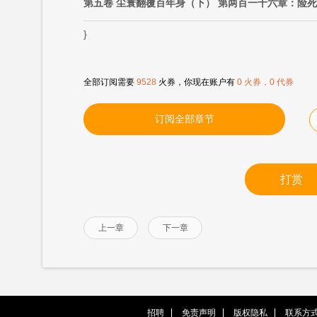
第五卷 尘寰翻覆百年身（下） 第两百一十六章：险
}
全部订阅需要
9528
火券，你现在账户有
0 火券，0 代券
订阅全部章节
打赏
上一章
下一章
招聘
免责声明
版权隐私
联系方