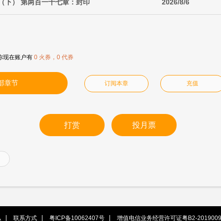
（下） 第两百一十七章：封印
2026/8/6
你现在账户有
0 火券，0 代券
部章节
订阅本章
充值
打赏
投月票
私
联系方式
粤ICP备10062407号
增值电信业务经营许可证粤B2-2019009