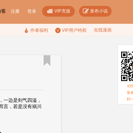


VIP充值
发布小说
F游客
注册
登录
在线漫画

作者福利
VIP用户特权

iO
安卓
扫
，一边是剑气四溢，
而言，若是没有祸川