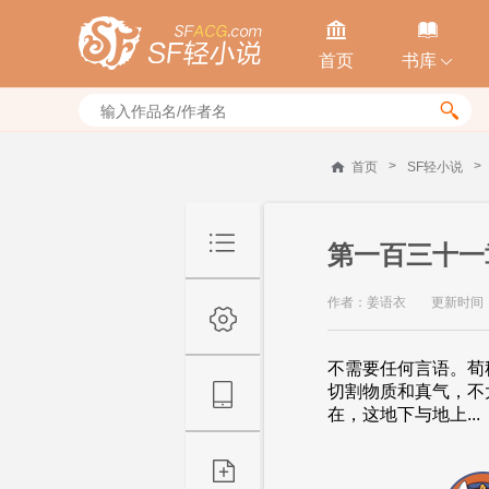


首页
书库


>
>
首页
SF轻小说
第一百三十一
作者：姜语衣
更新时间：20
不需要任何言语。荀
切割物质和真气，不
在，这地下与地上...