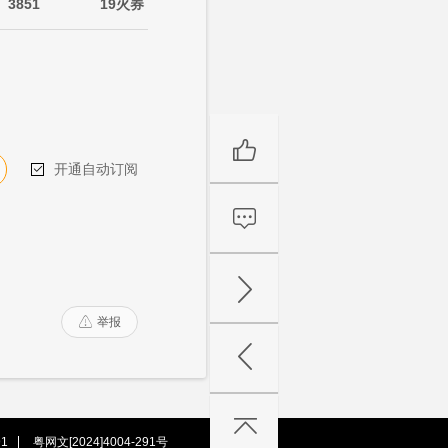
3851
19火券
开通自动订阅

举报

1
粤网文[2024]4004-291号