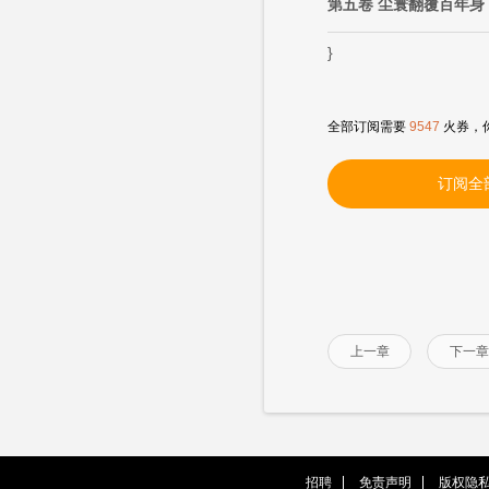
第五卷 尘寰翻覆百年身
}
全部订阅需要
9547
火券，
订阅全
上一章
下一章
招聘
免责声明
版权隐