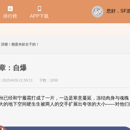


您好，S
排行榜
APP下载
没错！都是本妖女干的！
章：自爆
25/4/29 21:59:11
字数：3260
秋已经和宁履霜打成了一片，一边是寒意蔓延，冻结肉身与魂魄
大的地下空间硬生生被两人的交手扩展出夸张的大小——对他们