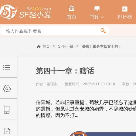



首页
书库
排行榜


>
>
首页
SF轻小说
没错！都是本妖女干的！
第四十一章：瞎话
作者：姜语衣
更新时间：2025/6/11 23:19:18
字数：28
信阳城。若非旧事重提，荀秋几乎已经忘了这
的震撼，但见识过永安城的娟秀，不辞城的磅
的情感。因为不打...