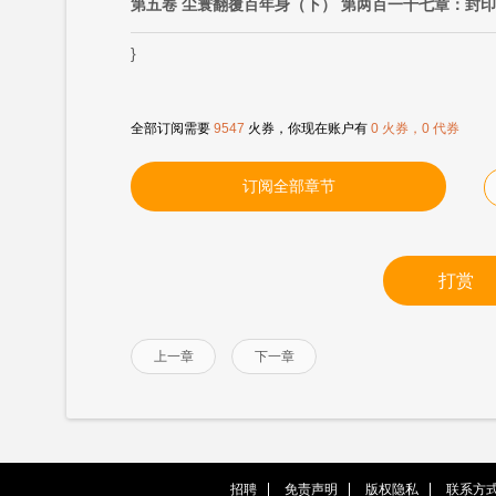
第五卷 尘寰翻覆百年身（下） 第两百一十七章：封印
}
全部订阅需要
9547
火券，你现在账户有
0 火券，0 代券
订阅全部章节
打赏
上一章
下一章
招聘
免责声明
版权隐私
联系方