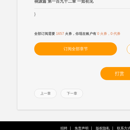
祸源篇 第一百九十二章 一如初见
}
全部订阅需要
1657
火券，你现在账户有
0 火券，0 代券
订阅全部章节
打赏
上一章
下一章
招聘
免责声明
版权隐私
联系方