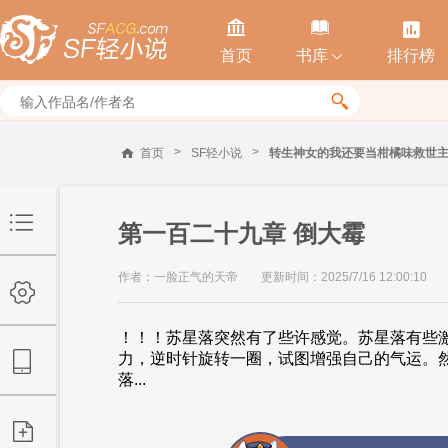



首页
书库
排行榜


>
>
首页
SF轻小说
转生神女的我还要当柑橘味救世
第一百二十九章 倒大霉
作者：一脸正气的天帝
更新时间：2025/7/16 12:00:10
！！！苏星落突然有了些许感觉。苏星落有些
力，逆时针旋转一圈，试图增强自己的气运。然而—
落...