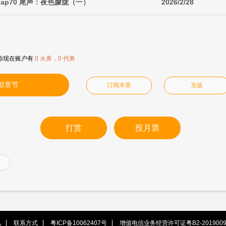
ap70 尾声：夜色朦胧（一）
2026/2/28
你现在账户有
0 火券，0 代券
部章节
订阅本章
充值
打赏
投月票
私
联系方式
粤ICP备10062407号
增值电信业务经营许可证粤B2-2019009