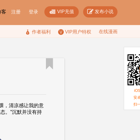


VIP充值
发布小说
F游客
注册
登录
在线漫画

作者福利
VIP用户特权

iO
安卓
扫
踝，清凉感让我的意
态。”沉默并没有持