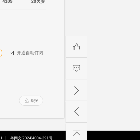
4109
20火券
开通自动订阅

举报

1
粤网文[2024]4004-291号