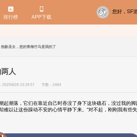


您好，S
排行榜
APP下载
抱歉圣女，您的青梅竹马是我的了
的两人
25/8/26 23:29:57
字数：2484
潮起潮落，它们在靠近自己时吞没了身下这块礁石，没过我的脚
却难以让这份躁动不安的心情平静下来。“对不起，刚刚我有些失