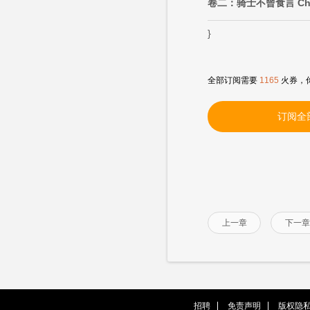
卷二：骑士不曾食言 Ch
}
全部订阅需要
1165
火券，
订阅全
上一章
下一章
招聘
免责声明
版权隐