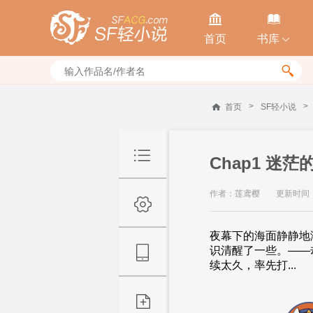


首页
书库


>
>
首页
SF轻小说
Chap1 迷茫
作者：莲鸢樱
更新时间：20
夜幕下的海面静静地
识清醒了一些。——
续太久，率先打...