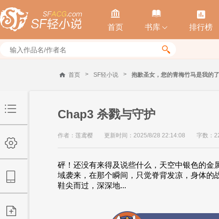



首页
书库
排行榜


>
>
首页
SF轻小说
抱歉圣女，您的青梅竹马是我的
Chap3 杀戮与守护
作者：莲鸢樱
更新时间：2025/8/28 22:14:08
字数：22
砰！还没有来得及说些什么，天空中银色的金
域袭来，在那个瞬间，只觉脊背发凉，身体的
鞋尖而过，深深地...