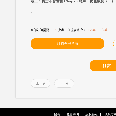
卷二：骑士不曾食言 Chap70 尾声：夜色朦胧（一）
}
全部订阅需要
1165
火券，你现在账户有
0 火券，0 代券
订阅全部章节
打赏
上一章
下一章
招聘
免责声明
版权隐私
联系方