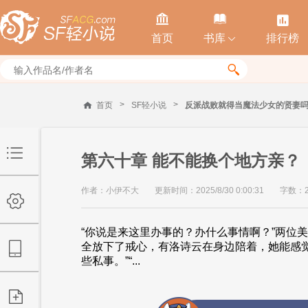



首页
书库
排行榜


>
>
首页
SF轻小说
反派战败就得当魔法少女的贤妻
第六十章 能不能换个地方亲？
作者：小伊不大
更新时间：2025/8/30 0:00:31
字数：2
“你说是来这里办事的？办什么事情啊？”两位
全放下了戒心，有洛诗云在身边陪着，她能感
些私事。”“...