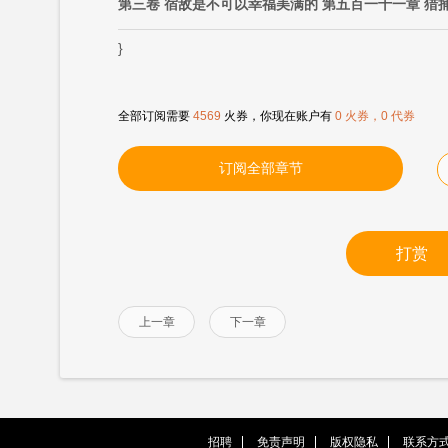
第三卷 宿敌是不可以幸福美满的 第五百一十一章 猎
}
全部订阅需要
4569
火券，你现在账户有
0 火券，0 代券
订阅全部章节
打赏
上一章
下一章
招聘
免责声明
版权隐私
联系方