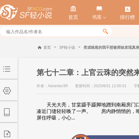



首页
书库
排行榜


>
>
首页
SF轻小说
变成狼崽的我不想被师妹发现真
第七十二章：上官云珠的突然
作者：Adventur3R
更新时间：2025/8/31 12:00:01
字
天光大亮，甘棠蹑手蹑脚地蹭到南厢房门口
凑近门缝轻轻唤了一声。 房内静悄悄的，
屏住呼吸，小心...