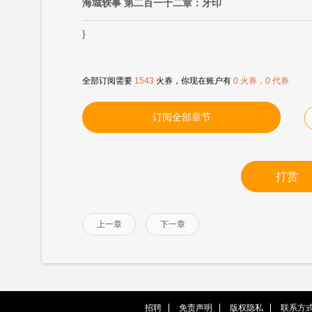
海城轶事 第二百一十二章：牙印
}
全部订阅需要
1543
火券，你现在账户有
0 火券，0 代券
订阅全部章节
打赏
上一章
下一章
招聘
免责声明
版权隐私
联系方