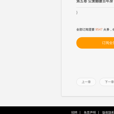
第五卷 尘寰翻覆百年身
}
全部订阅需要
9547
火券，
订阅全
上一章
下一章
招聘
免责声明
版权隐