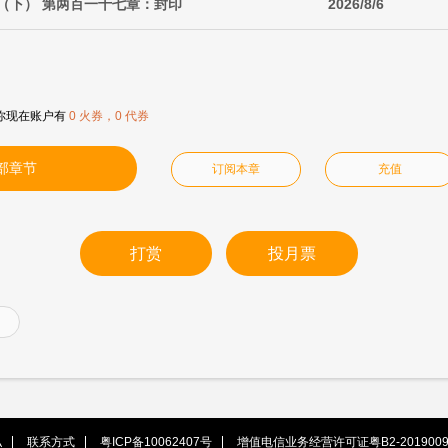
（下） 第两百一十七章：封印
2026/8/6
你现在账户有
0 火券，0 代券
部章节
订阅本章
充值
打赏
投月票
私
联系方式
粤ICP备10062407号
增值电信业务经营许可证粤B2-2019009