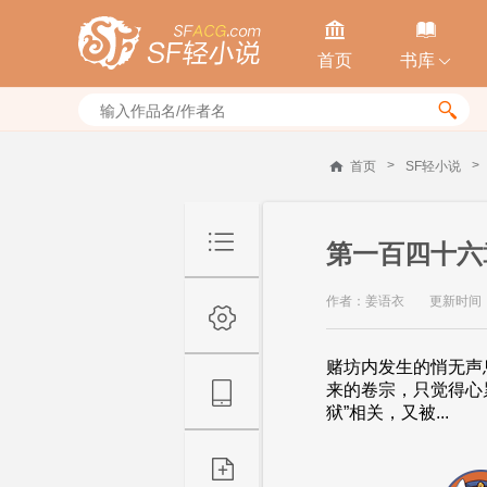


首页
书库


>
>
首页
SF轻小说
第一百四十六
作者：姜语衣
更新时间：20
赌坊内发生的悄无声
来的卷宗，只觉得心
狱”相关，又被...