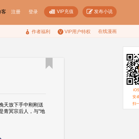


VIP充值
发布小说
F游客
注册
登录
在线漫画

作者福利
VIP用户特权

iO
安卓
扫
晚天放下手中刚刚送
是青冥宗后人，与“地