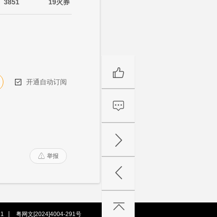
3851
19火券
开通自动订阅

举报

1
粤网文[2024]4004-291号