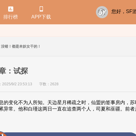


您好，S
排行榜
APP下载
没错！都是本妖女干的！
章：试探
25/9/2 23:53:13
字数：2628
息的变化不为人所知。天边星月稀疏之时，仙盟的签事房内，苏
累异常。他和白瑾这两日一直在追查两个人，司夏和巫疆。前者