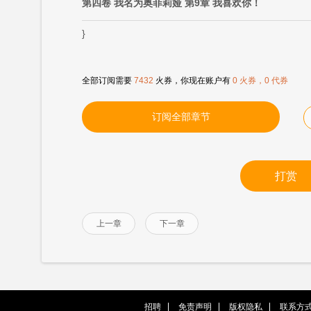
第四卷 我名为奥菲莉娅 第9章 我喜欢你！
}
全部订阅需要
7432
火券，你现在账户有
0 火券，0 代券
订阅全部章节
打赏
上一章
下一章
招聘
免责声明
版权隐私
联系方