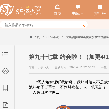



首页
书库
排行榜


>
>
首页
SF轻小说
反派战败就得当魔法少女的贤妻
第九十七章 约会啦！（加更4/1
作者：小伊不大
更新时间：2025/9/12 22:40:42
字数：
“恩人姐妹泥听我解释，我那时候真不是故
她的裙子反重力，不然胖次都让人一览无遗了
一人独自对付两...