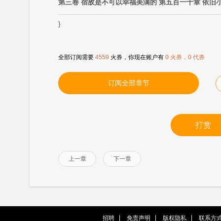
第三卷 宿敌是不可以幸福美满的 第五百一十章 依旧
}
全部订阅需要
4559
火券，你现在账户有
0 火券，0 代券
订阅全部章节
打赏
上一章
下一章
招聘
免责声明
版权隐私
联系方