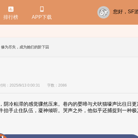


您好，S
排行榜
APP下载
修为尽失，成为她们的阶下囚
：2025/9/13 0:00:31
字数：2086
，阴冷粘滞的感觉骤然压来。巷内的婴啼与犬吠猫嚎声比往日更
牛抬手止住队伍，凝神倾听。哭声之外，他似乎还捕捉到一种极