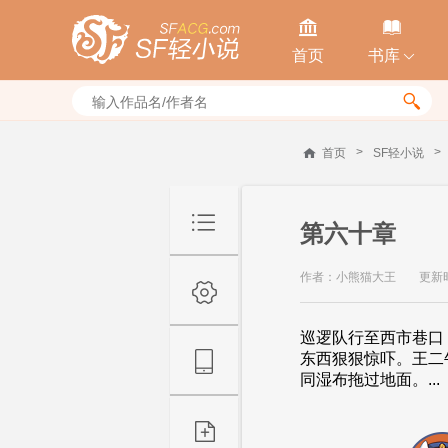


首页
书库


>
>
首页
SF轻小说
第六十章
作者：小熊猫大王
更新时间
巡逻队行至西市巷口
东西狠狠惊吓。王二
同湿布拖过地面。...