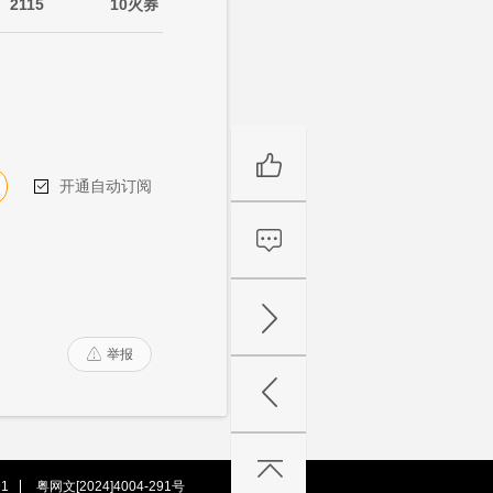
2115
10火券
开通自动订阅

举报

1
粤网文[2024]4004-291号