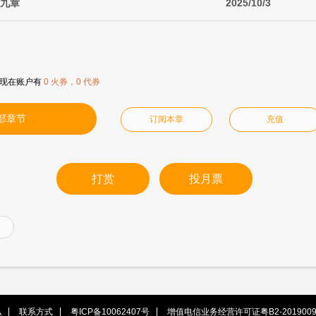
十九章
2025/10/3
现在账户有
0 火券，0 代券
部章节
订阅本章
充值
打赏
投月票
私
联系方式
粤ICP备10062407号
增值电信业务经营许可证粤B2-2019009