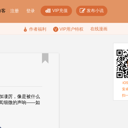


VIP充值
发布小说
F游客
注册
登录
在线漫画

作者福利
VIP用户特权

iO
安卓
扫
加凄厉，像是被什么
其细微的声响——如