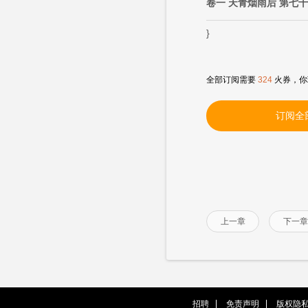
卷一 天青烟雨后 第七
}
全部订阅需要
324
火券，你
订阅全
上一章
下一章
招聘
免责声明
版权隐