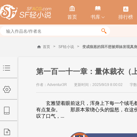



首页
书库
排行榜


>
>
首页
SF轻小说
变成狼崽的我不想被师妹发现真
第一百一十一章：量体裁衣（
作者：Adventur3R
更新时间：2025/9/19 8:00:02
字数
玄雅望着眼前这只，浑身上下每一个绒毛都在
有点复杂。 那原本萦绕心头的愠怒，在这
叹了口气，...