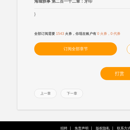
海城轶事 第二百一十二章：牙印
}
全部订阅需要
1543
火券，你现在账户有
0 火券，0 代券
订阅全部章节
打赏
上一章
下一章
招聘
免责声明
版权隐私
联系方