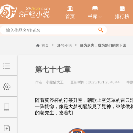



首页
书库
排行榜


>
>
首页
SF轻小说
修为尽失，成为她们的阶下囚
第七十七章
作者：小熊猫大王
更新时间：2025/10/1 23:48:44
字数
随着莫停杯的符箓升空，朝歌上空笼罩的雷云
一阵恍惚，像是大梦初醒般晃了晃神，继续做
的老先生，捻着胡...