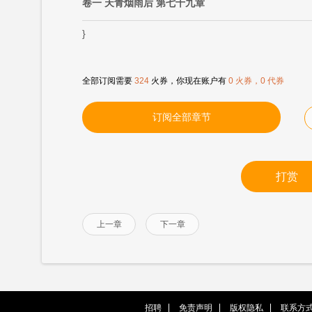
卷一 天青烟雨后 第七十九章
}
全部订阅需要
324
火券，你现在账户有
0 火券，0 代券
订阅全部章节
打赏
上一章
下一章
招聘
免责声明
版权隐私
联系方