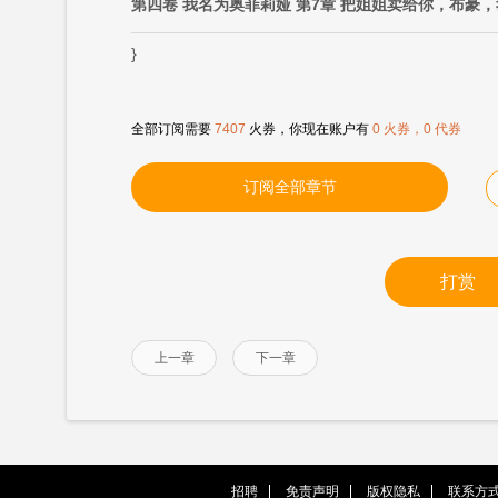
第四卷 我名为奥菲莉娅 第7章 把姐姐卖给你，布豪
}
全部订阅需要
7407
火券，你现在账户有
0 火券，0 代券
订阅全部章节
打赏
上一章
下一章
招聘
免责声明
版权隐私
联系方