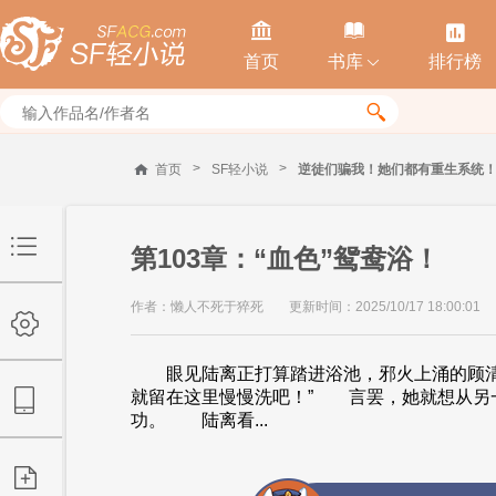



首页
书库
排行榜


>
>
首页
SF轻小说
逆徒们骗我！她们都有重生系统
第103章：“血色”鸳鸯浴！
作者：懒人不死于猝死
更新时间：2025/10/17 18:00:01
眼见陆离正打算踏进浴池，邪火上涌的顾清
就留在这里慢慢洗吧！” 言罢，她就想从另
功。 陆离看...