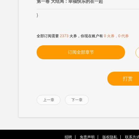
第一卷 大结局：幸福快乐的在一起
}
全部订阅需要
2373
火券，你现在账户有
0 火券，0 代券
订阅全部章节
打赏
上一章
下一章
招聘
免责声明
版权隐私
联系方