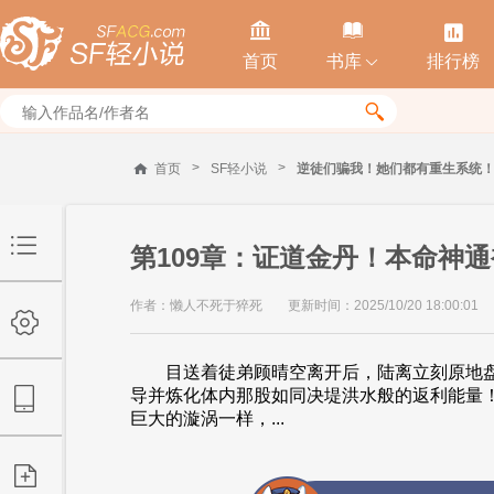



首页
书库
排行榜


>
>
首页
SF轻小说
逆徒们骗我！她们都有重生系统
第109章：证道金丹！本命神
作者：懒人不死于猝死
更新时间：2025/10/20 18:00:01
目送着徒弟顾晴空离开后，陆离立刻原地盘
导并炼化体内那股如同决堤洪水般的返利能量
巨大的漩涡一样，...