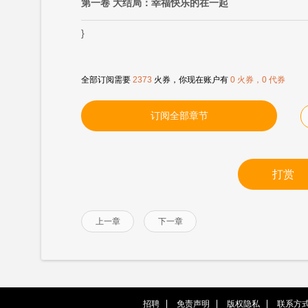
第一卷 大结局：幸福快乐的在一起
}
全部订阅需要
2373
火券，你现在账户有
0 火券，0 代券
订阅全部章节
打赏
上一章
下一章
招聘
免责声明
版权隐私
联系方