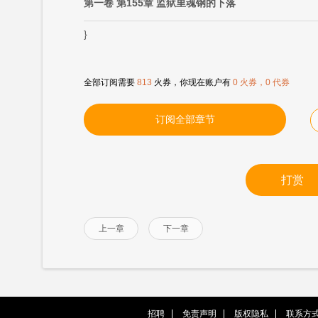
第一卷 第155章 监狱里魂钢的下落
}
全部订阅需要
813
火券，你现在账户有
0 火券，0 代券
订阅全部章节
打赏
上一章
下一章
招聘
免责声明
版权隐私
联系方