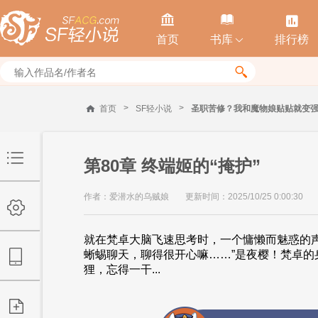



首页
书库
排行榜


>
>
首页
SF轻小说
圣职苦修？我和魔物娘贴贴就变
第80章 终端姬的“掩护”
作者：爱潜水的乌贼娘
更新时间：2025/10/25 0:00:30
就在梵卓大脑飞速思考时，一个慵懒而魅惑的声
蜥蜴聊天，聊得很开心嘛……”是夜樱！梵卓的
狸，忘得一干...