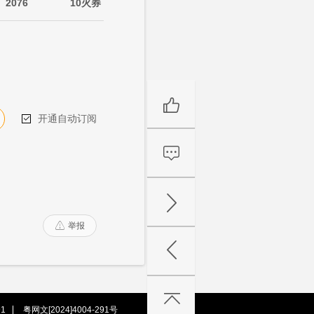
2076
10火券
开通自动订阅

举报

1
粤网文[2024]4004-291号