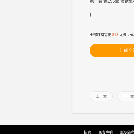
第一卷 第155章 监狱
}
全部订阅需要
813
火券，你
订阅全
上一章
下一章
招聘
免责声明
版权隐