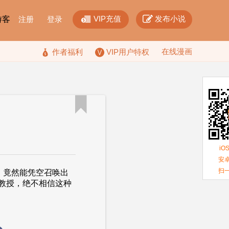


VIP充值
发布小说
F游客
注册
登录
在线漫画

作者福利
VIP用户特权

iO
安卓
扫
，竟然能凭空召唤出
教授，绝不相信这种