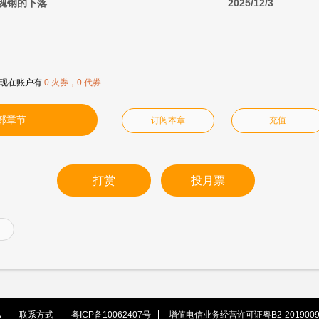
里魂钢的下落
2025/12/3
现在账户有
0 火券，0 代券
部章节
订阅本章
充值
打赏
投月票
私
联系方式
粤ICP备10062407号
增值电信业务经营许可证粤B2-2019009