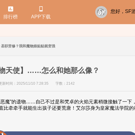


您好，S
排行榜
APP下载
圣职苦修？我和魔物娘贴贴就变强
【造物天使】……怎么和她那么像？
更新时间：2025/11/10 7:28:35
字数：2142
大恶魔”的遗物……自己不过是和梵卓的火焰元素稍微接触了一下
直比牵牵手就能生出孩子还要荒唐！艾尔莎身为皇家魔法学院的