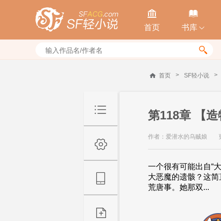


首页
书库


>
>
首页
SF轻小说
第118章 
作者：爱潜水的乌贼娘
一个很有可能出自“
大恶魔的遗骸？这简
荒唐事。她那双...