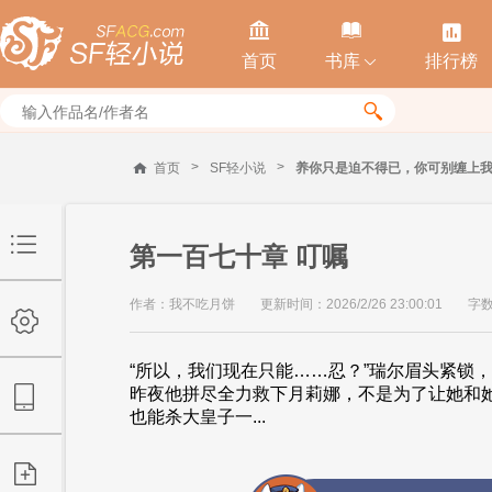



首页
书库
排行榜


>
>
首页
SF轻小说
养你只是迫不得已，你可别缠上
第一百七十章 叮嘱
作者：我不吃月饼
更新时间：2026/2/26 23:00:01
字数
“所以，我们现在只能……忍？”瑞尔眉头紧锁
昨夜他拼尽全力救下月莉娜，不是为了让她和
也能杀大皇子一...