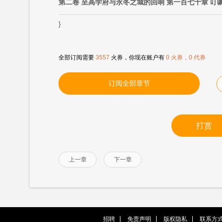
第二卷 至高学府与永冬之城的回响 第一百七十章 叮
}
全部订阅需要
3557
火券，你现在账户有
0 火券，0 代券
订阅全部章节
打赏
上一章
下一章
招聘
免责声明
版权隐私
联系方