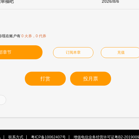
住幸福吧
2026/8/6
你现在账户有
0 火券，0 代券
部章节
订阅本章
充值
打赏
投月票
私
联系方式
粤ICP备10062407号
增值电信业务经营许可证粤B2-2019009