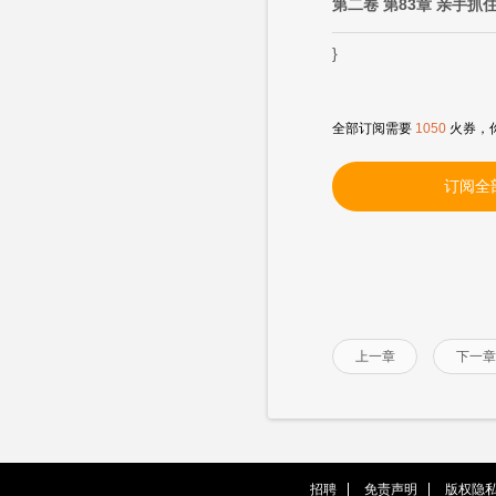
第二卷 第83章 亲手抓
}
全部订阅需要
1050
火券，
订阅全
上一章
下一章
招聘
免责声明
版权隐