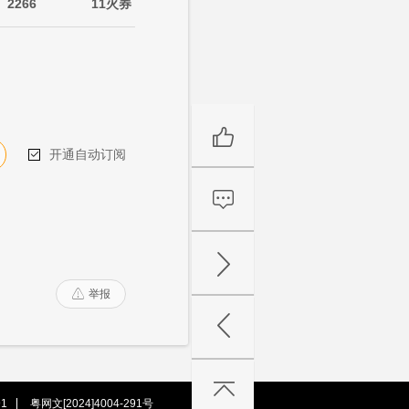
2266
11火券
开通自动订阅

举报

1
粤网文[2024]4004-291号