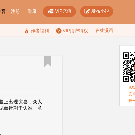


VIP充值
发布小说
F游客
注册
登录
在线漫画

作者福利
VIP用户特权

iO
安卓
扫
脸上出现惊喜，众人
见毒针刺击失准，竟