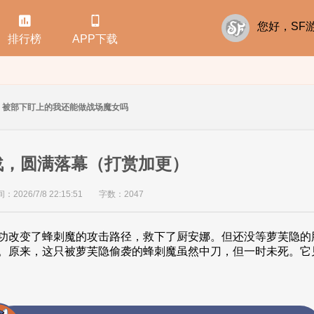


您好，S
排行榜
APP下载
被部下盯上的我还能做战场魔女吗
刃战，圆满落幕（打赏加更）
2026/7/8 22:15:51
字数：2047
功改变了蜂刺魔的攻击路径，救下了厨安娜。但还没等萝芙隐的
。原来，这只被萝芙隐偷袭的蜂刺魔虽然中刀，但一时未死。它