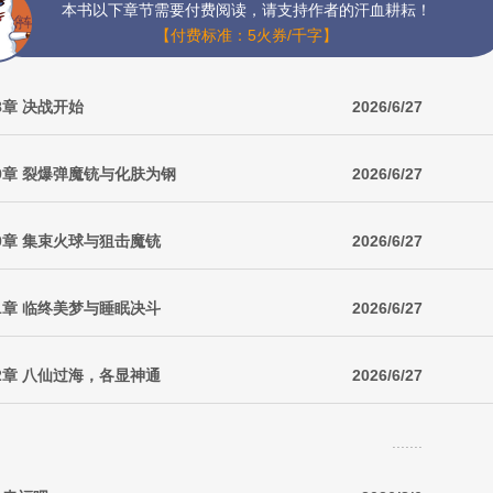
本书以下章节需要付费阅读，请支持作者的汗血耕耘！
【付费标准：5火券/千字】
8章 决战开始
2026/6/27
9章 裂爆弹魔铳与化肤为钢
2026/6/27
0章 集束火球与狙击魔铳
2026/6/27
1章 临终美梦与睡眠决斗
2026/6/27
2章 八仙过海，各显神通
2026/6/27
.......