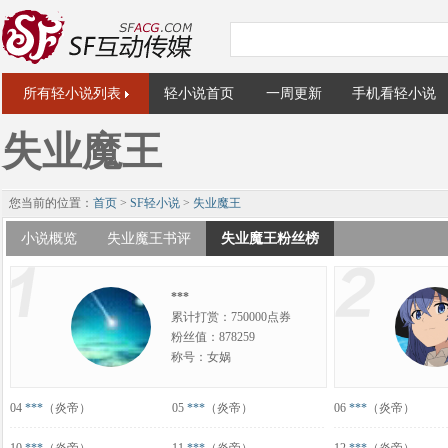
所有轻小说列表
轻小说首页
一周更新
手机看轻小说
失业魔王
您当前的位置：
首页
>
SF轻小说
>
失业魔王
小说概览
失业魔王书评
失业魔王粉丝榜
***
累计打赏：750000点券
粉丝值：878259
称号：女娲
04
***
（炎帝）
05
***
（炎帝）
06
***
（炎帝）