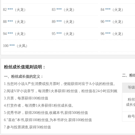
82
***
（火龙）
83
***
（火龙）
84
***
（火龙）
88
***
（火龙）
89
***
（火龙）
90
***
（火龙）
94
***
（火龙）
95
***
（火龙）
96
***
（火龙）
100
***
（火凤）
粉丝成长值规则说明：
二、粉
一、粉丝成长值的定义：
1.当您对小说A产生消费或投月票时，便能获得对应于A小说的粉丝值。
等级
2.阅读VIP小说章节，每消费1火券获得1粉丝值，粉丝值在24小时后到账
3.月票，每票获得100粉丝值
粉丝
成长
4.打赏作者，每消费1火券获得1粉丝成长值。
5.优秀书评，获得200粉丝值,收藏本书,获得500粉丝值
称号
6."喜欢"本书,获得100粉丝值,为本书评分,获得100粉丝值
7.参与投票调查,获得50粉丝值