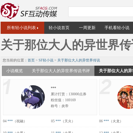
所有轻小说列表
轻小说首页
一周更新
手机看轻小说
关于那位大人的异世界传
您当前的位置：
首页
>
SF轻小说
>
关于那位大人的异世界传说
小说概览
关于那位大人的异世界传说书评
关于那位大人的异
***
累计打赏：130000点券
粉丝值：169169
称号：炎帝
04
***
（祝融）
05
***
（天火）
06
***
（火龙）