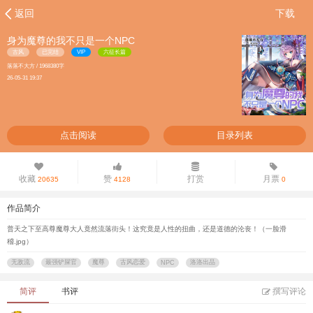
返回
下载
身为魔尊的我不只是一个NPC
古风
已完结
VIP
六征长篇
落落不大方 / 1968380字
26-05-31 19:37
点击阅读
目录列表
收藏
赞
打赏
月票
20635
4128
0
作品简介
普天之下至高尊魔尊大人竟然流落街头！这究竟是人性的扭曲，还是道德的沦丧！（一脸滑
稽.jpg）
无敌流
最强铲屎官
魔尊
古风恋爱
洛洛出品
NPC
简评
书评
撰写评论