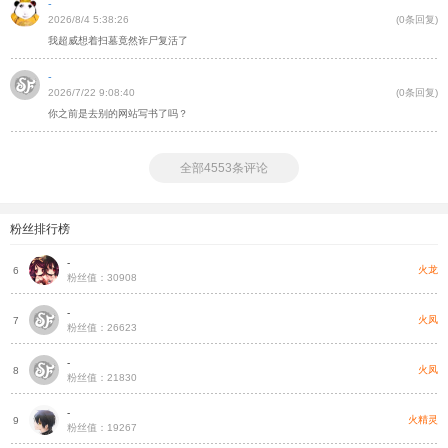
-
2026/8/4 5:38:26
(0条回复)
我超威想着扫墓竟然诈尸复活了
-
2026/7/22 9:08:40
(0条回复)
你之前是去别的网站写书了吗？
全部4553条评论
粉丝排行榜
-
帝
火龙
6
粉丝值：30908
-
帝
火凤
7
粉丝值：26623
-
融
火凤
8
粉丝值：21830
-
融
火精灵
9
粉丝值：19267