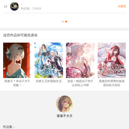
-
融
火精灵
10
粉丝值：15428
这些作品你可能也喜欢
凤傲天？本仙子才不
武林之王的退隐生活
逆徒！都是仙子凭什
退婚后吃师尊软饭真
屈服！
么你犯上冲师
是轻轻又松松
落落不大方
作品集：