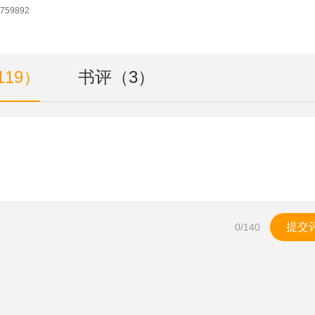
59892
119）
书评（3）
提交
0
/140