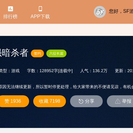


您好，S
排行榜
APP下载
强暗杀者
签约
六征长篇
类型：游戏
字数：128952字[连载中]
人气：136.2万
更新：2018
人原因无法继续更新，所以暂时停更处理，给大家带来的不便请见谅，有机
赞 1936
收藏 7198
分享
举报

