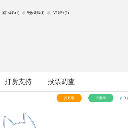
属性爆炸(1)
无敌装逼(1)
LV1最强(1)


打赏支持
投票调查
投月票
月票榜
如何