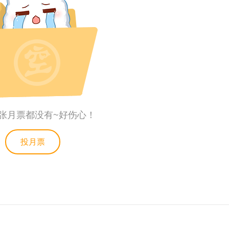
张月票都没有~好伤心！
投月票