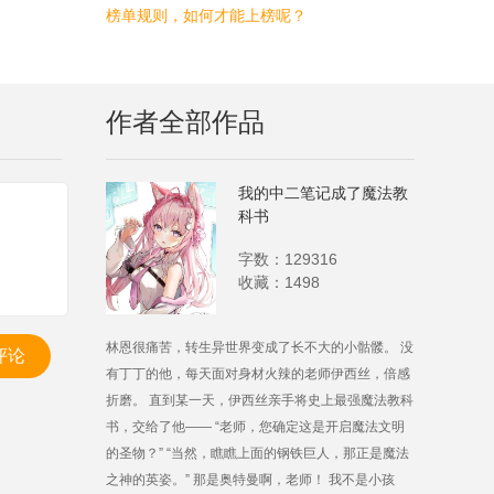
榜单规则，如何才能上榜呢？
作者全部作品
我的中二笔记成了魔法教
科书
字数：129316
收藏：1498
林恩很痛苦，转生异世界变成了长不大的小骷髅。 没
评论
有丁丁的他，每天面对身材火辣的老师伊西丝，倍感
折磨。 直到某一天，伊西丝亲手将史上最强魔法教科
书，交给了他—— “老师，您确定这是开启魔法文明
的圣物？” “当然，瞧瞧上面的钢铁巨人，那正是魔法
之神的英姿。” 那是奥特曼啊，老师！ 我不是小孩