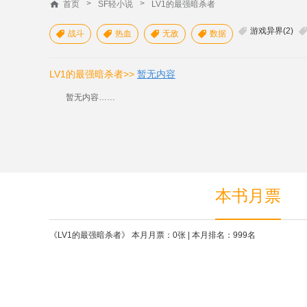
>
>
首页
SF轻小说
LV1的最强暗杀者
游戏异界(2)


战斗
热血
无敌
数据




LV1的最强暗杀者>>
暂无内容
暂无内容……
本书月票
《LV1的最强暗杀者》 本月月票：0张 | 本月排名：999名