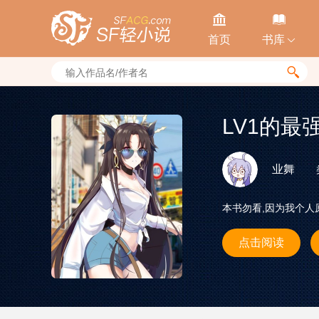


首页
书库


LV1的最
业舞
本书勿看,因为我个
点击阅读