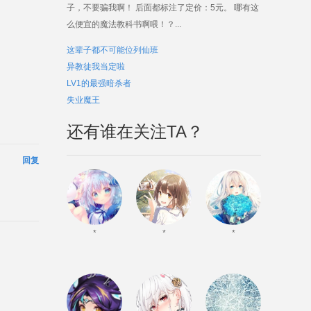
子，不要骗我啊！ 后面都标注了定价：5元。 哪有这
么便宜的魔法教科书啊喂！？...
这辈子都不可能位列仙班
异教徒我当定啦
LV1的最强暗杀者
失业魔王
还有谁在关注TA？
回复
*
*
*