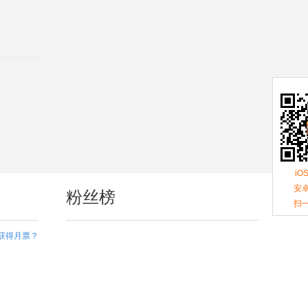
iO
安卓
粉丝榜
扫
获得月票？