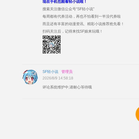
现在手机也能看轻小说啦！
搜索关注微信公众号“SF轻小说”
每周都有代券活动，再也不怕看到一半没代券啦
而且还有丰富的动漫资讯、精彩小说推荐抢先看！
扫码关注后，记得来找SF娘来玩哦！
SF轻小说
管理员
2026/8/9 14:58:18
评论系统维护中,请耐心等待哦