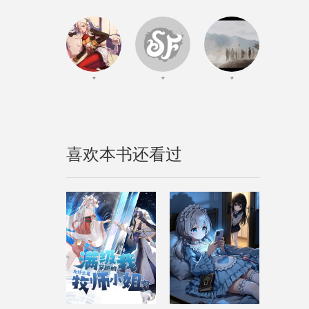
*
*
*
喜欢本书还看过