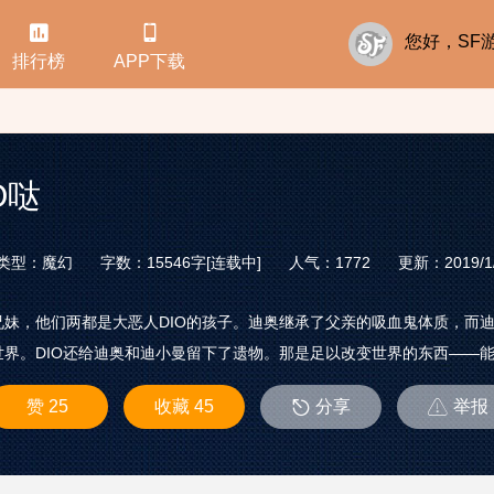


您好，S
排行榜
APP下载
O哒
类型：魔幻
字数：15546字[连载中]
人气：1772
更新：2019/1/1
他们两都是大恶人DIO的孩子。迪奥继承了父亲的吸血鬼体质，而迪小曼
界。DIO还给迪奥和迪小曼留下了遗物。那是足以改变世界的东西——能够
赞 25
收藏 45
分享
举报

