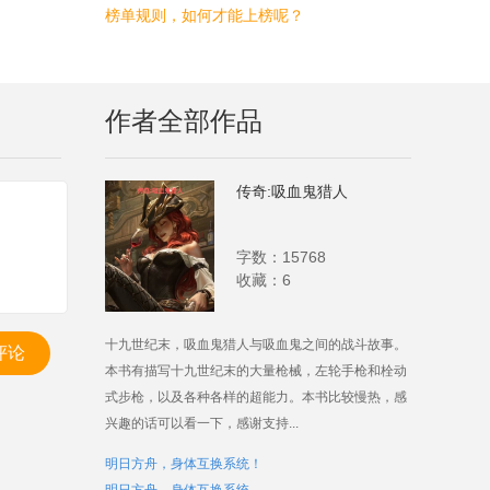
榜单规则，如何才能上榜呢？
作者全部作品
传奇:吸血鬼猎人
字数：15768
收藏：6
十九世纪末，吸血鬼猎人与吸血鬼之间的战斗故事。
评论
本书有描写十九世纪末的大量枪械，左轮手枪和栓动
式步枪，以及各种各样的超能力。本书比较慢热，感
兴趣的话可以看一下，感谢支持...
明日方舟，身体互换系统！