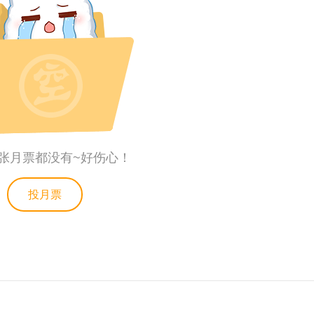
张月票都没有~好伤心！
投月票