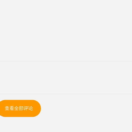
查看全部评论