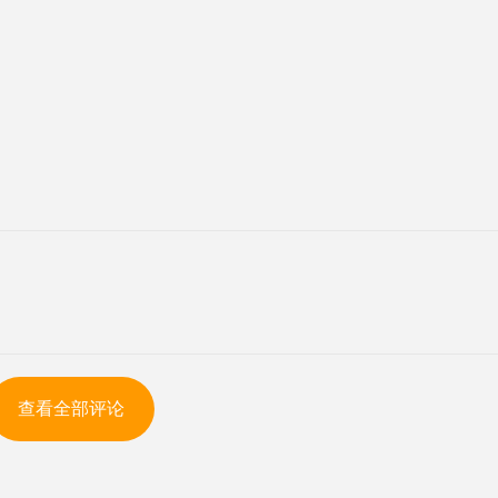
查看全部评论