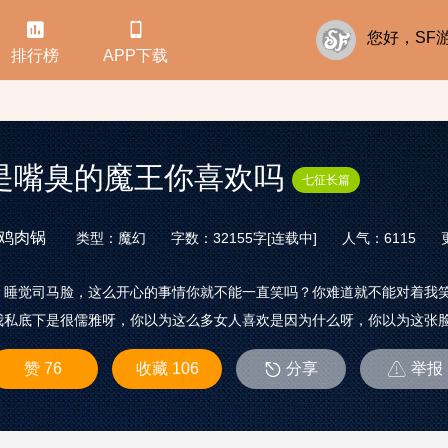


您好，S
排行榜
APP下载
是嘴臭的魔王你喜欢吗
七征长篇
鸡肉锅
类型：魔幻
字数：32155字[连载中]
人气：6115
，睡觉司马脸，这么开心的事情你就不能一直笑吗？你难道就不能对着我
私底下是很儒雅呀，你以为这么多女人喜欢是因为什么呀，你以为这张脸吗
赞 76
收藏 106
分享
举报

