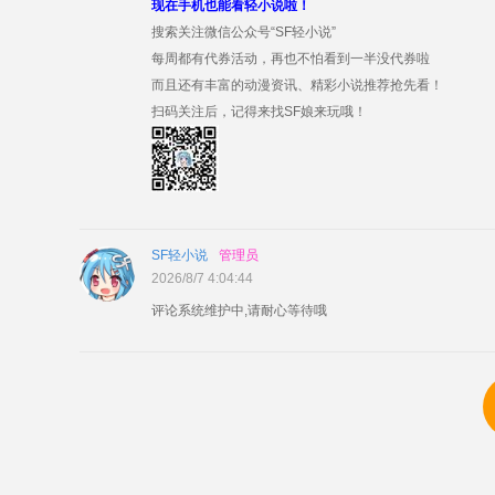
现在手机也能看轻小说啦！
搜索关注微信公众号“SF轻小说”
每周都有代券活动，再也不怕看到一半没代券啦
而且还有丰富的动漫资讯、精彩小说推荐抢先看！
扫码关注后，记得来找SF娘来玩哦！
SF轻小说
管理员
2026/8/7 4:04:44
评论系统维护中,请耐心等待哦