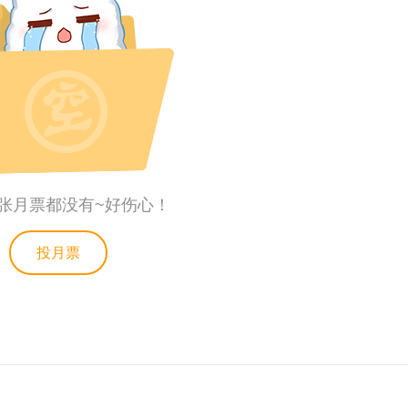
张月票都没有~好伤心！
投月票