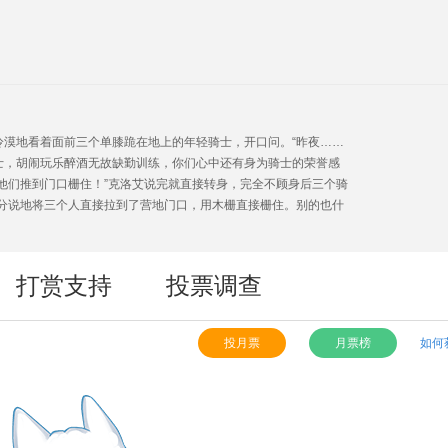
冷漠地看着面前三个单膝跪在地上的年轻骑士，开口问。“昨夜……
士，胡闹玩乐醉酒无故缺勤训练，你们心中还有身为骑士的荣誉感
他们推到门口栅住！”克洛艾说完就直接转身，完全不顾身后三个骑
分说地将三个人直接拉到了营地门口，用木栅直接栅住。别的也什
打赏支持
投票调查
投月票
月票榜
如何