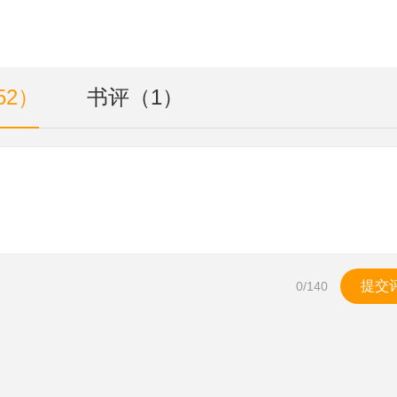
52）
书评（1）
提交
0
/140