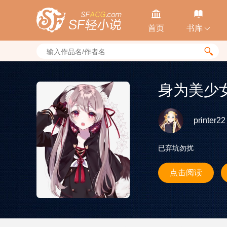


首页
书库


身为美少
printer22
已弃坑勿扰
点击阅读