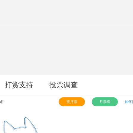
打赏支持
投票调查
9名
投月票
月票榜
如何