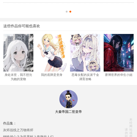
这些作品你可能也喜欢
身处末世，我不想沦
我的底牌是变身
恶毒女配的反派千金
赛博世界的华生小姐
为她的宠物
调育攻略
大秦帝国二世皇帝
未
经
作品集：
网
请
站
灰烬战线之万物将烬
勿
或
转
授
钢铁雄心之为世界献上卑微的人们