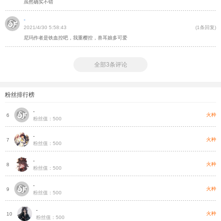
虽然确实不错
-
2021/4/30 5:58:43
(1条回复)
尼玛作者是铁血控吧，我重樱控，兽耳娘多可爱
全部3条评论
粉丝排行榜
-
种
火种
6
粉丝值：500
-
种
火种
7
粉丝值：500
-
种
火种
8
粉丝值：500
-
种
火种
9
粉丝值：500
-
种
火种
10
粉丝值：500