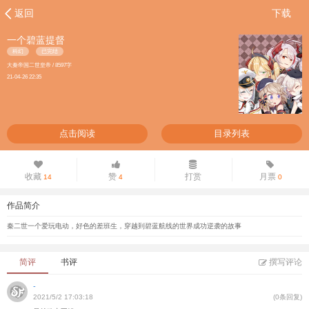
返回
下载
一个碧蓝提督
科幻
已完结
大秦帝国二世皇帝 / 8597字
21-04-26 22:35
点击阅读
目录列表
收藏
赞
打赏
月票
14
4
0
作品简介
秦二世一个爱玩电动，好色的差班生，穿越到碧蓝航线的世界成功逆袭的故事
简评
书评
撰写评论
-
2021/5/2 17:03:18
(0条回复)