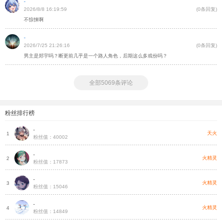
-
2026/8/8 16:19:59
(0条回复)
不惊悚啊
-
2026/7/25 21:26:16
(0条回复)
男主是郑宇吗？断更前几乎是一个路人角色，后期这么多戏份吗？
全部5069条评论
粉丝排行榜
-
天火
1
粉丝值：40002
-
火精灵
2
粉丝值：17873
-
火精灵
3
粉丝值：15046
-
火精灵
4
粉丝值：14849