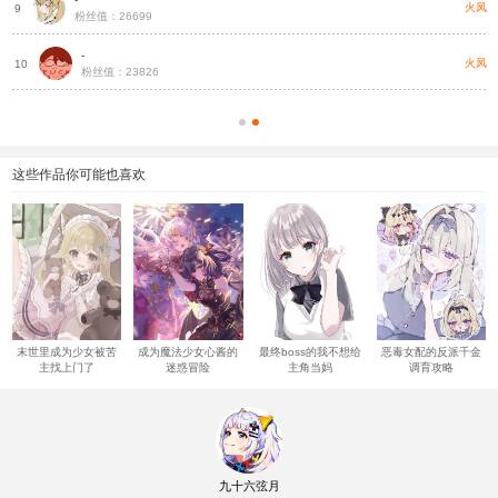
帝
火凤
9
粉丝值：26699
-
融
火凤
10
粉丝值：23826
这些作品你可能也喜欢
末世里成为少女被苦
成为魔法少女心酱的
最终boss的我不想给
恶毒女配的反派千金
主找上门了
迷惑冒险
主角当妈
调育攻略
九十六弦月