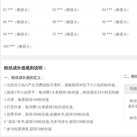
82
***
（燎原火）
83
***
（燎原火）
84
***
（燎原火）
88
***
（燎原火）
89
***
（燎原火）
90
***
（燎原火）
94
***
（燎原火）
95
***
（燎原火）
96
***
（燎原火）
100
***
（燎原火）
粉丝成长值规则说明：
二、粉
一、粉丝成长值的定义：
1.当您对小说A产生消费或投月票时，便能获得对应于A小说的粉丝值。
等级
2.阅读VIP小说章节，每消费1火券获得1粉丝值，粉丝值在24小时后到账
3.月票，每票获得100粉丝值
粉丝
成长
4.打赏作者，每消费1火券获得1粉丝成长值。
5.优秀书评，获得200粉丝值,收藏本书,获得500粉丝值
称号
6."喜欢"本书,获得100粉丝值,为本书评分,获得100粉丝值
7.参与投票调查,获得50粉丝值