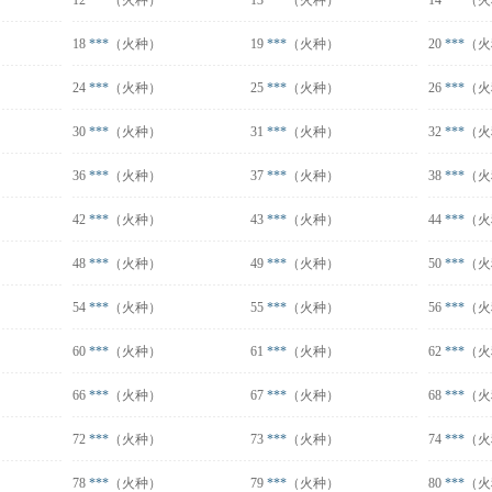
12
***
（火种）
13
***
（火种）
14
***
（火
18
***
（火种）
19
***
（火种）
20
***
（火
24
***
（火种）
25
***
（火种）
26
***
（火
30
***
（火种）
31
***
（火种）
32
***
（火
36
***
（火种）
37
***
（火种）
38
***
（火
42
***
（火种）
43
***
（火种）
44
***
（火
48
***
（火种）
49
***
（火种）
50
***
（火
54
***
（火种）
55
***
（火种）
56
***
（火
60
***
（火种）
61
***
（火种）
62
***
（火
66
***
（火种）
67
***
（火种）
68
***
（火
72
***
（火种）
73
***
（火种）
74
***
（火
78
***
（火种）
79
***
（火种）
80
***
（火