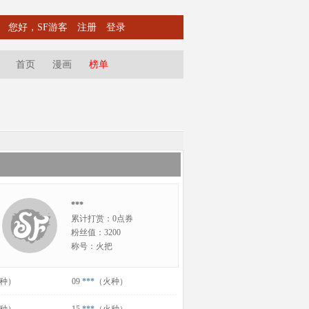
您好，SF游客
注册
登录
首页
漫画
榜单
***
累计打赏：0点券
粉丝值：3200
称号：火把
种）
09
***
（火种）