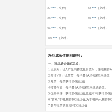
82
***
（火种）
83
***
（火种）
88
***
（火种）
89
***
（火种）
94
***
（火种）
95
***
（火种）
100
***
（火种）
粉丝成长值规则说明：
一、粉丝成长值的定义：
1.当您对小说A产生消费或投月票时，便能获得
2.阅读VIP小说章节，每消费1火券获得1粉丝值
3.月票，每票获得100粉丝值
4.打赏作者，每消费1火券获得1粉丝成长值。
5.优秀书评，获得200粉丝值,收藏本书,获得500
6."喜欢"本书,获得100粉丝值,为本书评分,获得1
7.参与投票调查,获得50粉丝值