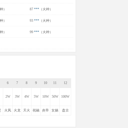
种）
87
***
（火种）
种）
93
***
（火种）
种）
99
***
（火种）
6
7
8
9
10
11
12
2W
3W
4W
5W
10W
50W
100W
灵
火凤
火龙
天火
祝融
炎帝
女娲
盘古