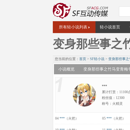
所有轻小说列表
轻小说首页
变身那些事之
您当前的位置：
首页
>
SF轻小说
>
变身那些事之
小说概览
变身那些事之竹马变青梅
***
累计打赏：11100
粉丝值：12300
称号：火精灵
04
***
（火把）
05
***
（火把）