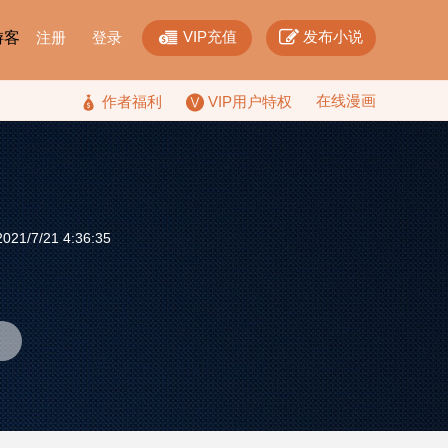


VIP充值
发布小说
F游客
注册
登录
在线漫画

作者福利
VIP用户特权
21/7/21 4:36:35