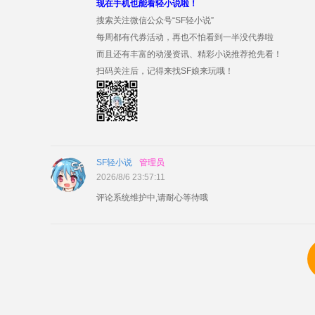
现在手机也能看轻小说啦！
搜索关注微信公众号“SF轻小说”
每周都有代券活动，再也不怕看到一半没代券啦
而且还有丰富的动漫资讯、精彩小说推荐抢先看！
扫码关注后，记得来找SF娘来玩哦！
SF轻小说
管理员
2026/8/6 23:57:11
评论系统维护中,请耐心等待哦