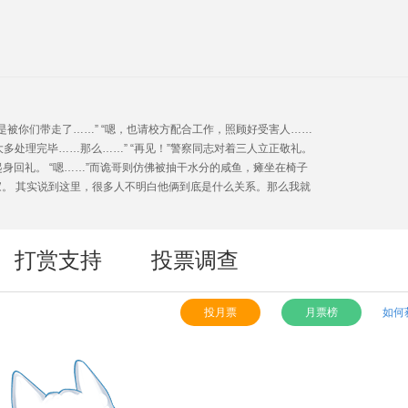
是被你们带走了……” “嗯，也请校方配合工作，照顾好受害人……
多处理完毕……那么……” “再见！”警察同志对着三人立正敬礼。
起身回礼。 “嗯……”而诡哥则仿佛被抽干水分的咸鱼，瘫坐在椅子
家。 其实说到这里，很多人不明白他俩到底是什么关系。那么我就
打赏支持
投票调查
投月票
月票榜
如何