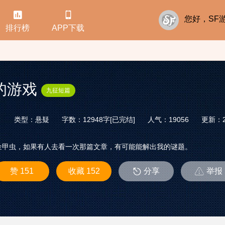


您好，S
排行榜
APP下载
的游戏
九征短篇
类型：悬疑
字数：12948字[已完结]
人气：19056
更新：20
金甲虫，如果有人去看一次那篇文章，有可能能解出我的谜题。
赞 151
收藏 152
分享
举报

