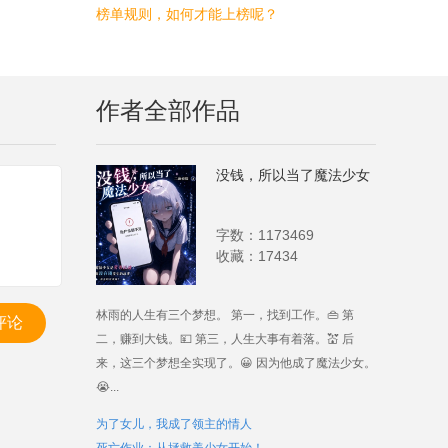
榜单规则，如何才能上榜呢？
作者全部作品
没钱，所以当了魔法少女
字数：1173469
收藏：17434
林雨的人生有三个梦想。 第一，找到工作。👜 第
评论
二，赚到大钱。💴 第三，人生大事有着落。💒 后
来，这三个梦想全实现了。😀 因为他成了魔法少女。
😭...
为了女儿，我成了领主的情人