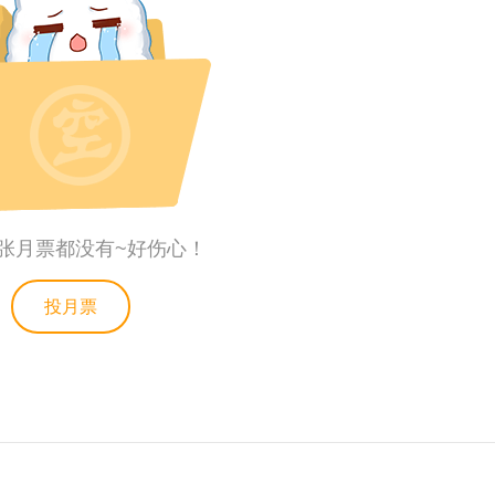
张月票都没有~好伤心！
投月票