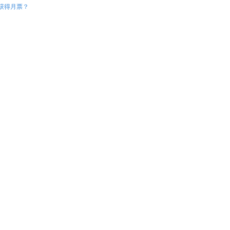
获得月票？