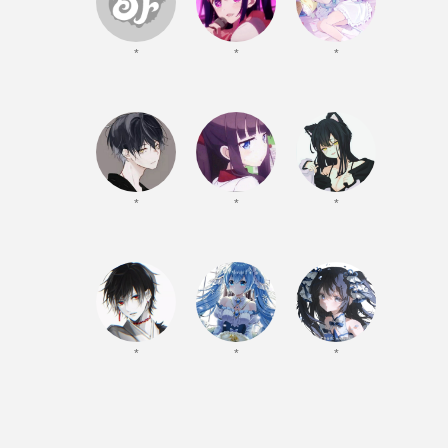
*
*
*
*
*
*
*
*
*