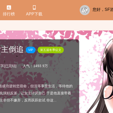


您好，S
排行榜
APP下载
女主倒追
VIP
第五届冬季征文
3字[已完结]
人气：1493.9万
皓成功逆转悲宿命，但没等享受生活，等待他的
先演好反派，让女主讨厌自己 于是他直接带着
非但不嫌弃，反而跃跃欲试 你这...