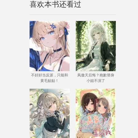
喜欢本书还看过
不好好当反派，只能和
凤傲天后悔？抱歉替身
黄毛贴贴！
小姐不演了