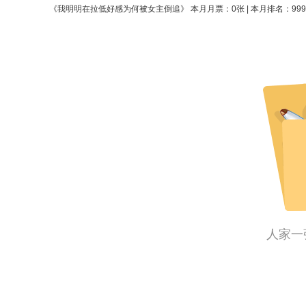
《我明明在拉低好感为何被女主倒追》 本月月票：0张 | 本月排名：99
人家一