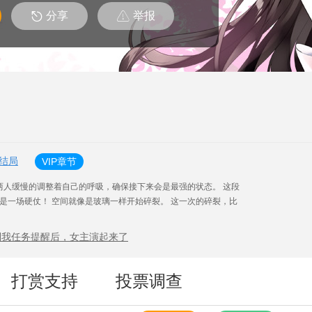
分享
举报


结局
VIP章节
 两人缓慢的调整着自己的呼吸，确保接下来会是最强的状态。 这段
是一场硬仗！ 空间就像是玻璃一样开始碎裂。 这一次的碎裂，比
看到我任务提醒后，女主演起来了
打赏支持
投票调查