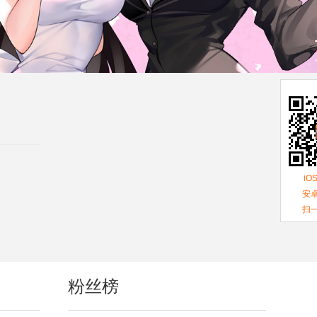
iO
安卓
扫
粉丝榜