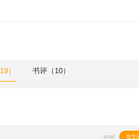
19）
书评（10）
提交
0
/140