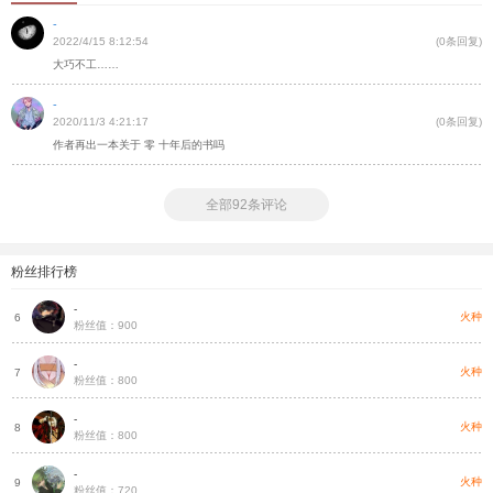
-
2022/4/15 8:12:54
(0条回复)
大巧不工……
-
2020/11/3 4:21:17
(0条回复)
作者再出一本关于 零 十年后的书吗
全部92条评论
粉丝排行榜
-
种
火种
6
粉丝值：900
-
种
火种
7
粉丝值：800
-
种
火种
8
粉丝值：800
-
种
火种
9
粉丝值：720