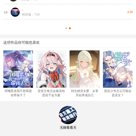
-
种
火种
10
粉丝值：710
这些作品你可能也喜欢
闭嘴恶龙我不想再跟
堂堂主角怎会被卖给
转生精灵女婴，从零
恶役少爷怎么可能会
你带孩子了
恶役千金为妻
开始养成自己
是圣女？
无聊看看天