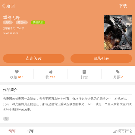
返回
下载
重剑无锋
魔幻
连载中
四征长篇
无聊看看天 / 6041字
16-07-22 16:01
点击阅读
目录列表
收藏
赞
打赏
月票
614
284
0
作品简介
当帝国的长夜再一次降临，当当平民再次沦为牲畜。奇格行走在这无尽的黑暗之中，对他来说，
只有一种光值得真正的信任，那就是他背负重剑所散发的寒光。 PS：就是一个男人拿着大宝剑砍
各种牛鬼蛇神的故事。
好
简评
书评
撰写评论