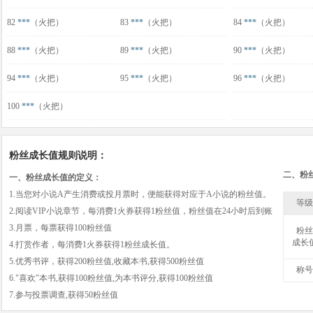
82
***
（火把）
83
***
（火把）
84
***
（火把）
88
***
（火把）
89
***
（火把）
90
***
（火把）
94
***
（火把）
95
***
（火把）
96
***
（火把）
100
***
（火把）
粉丝成长值规则说明：
二、粉
一、粉丝成长值的定义：
1.当您对小说A产生消费或投月票时，便能获得对应于A小说的粉丝值。
等级
2.阅读VIP小说章节，每消费1火券获得1粉丝值，粉丝值在24小时后到账
3.月票，每票获得100粉丝值
粉丝
成长
4.打赏作者，每消费1火券获得1粉丝成长值。
5.优秀书评，获得200粉丝值,收藏本书,获得500粉丝值
称号
6."喜欢"本书,获得100粉丝值,为本书评分,获得100粉丝值
7.参与投票调查,获得50粉丝值