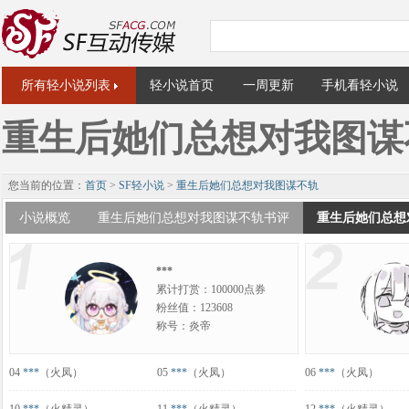
所有轻小说列表
轻小说首页
一周更新
手机看轻小说
重生后她们总想对我图谋
您当前的位置：
首页
>
SF轻小说
>
重生后她们总想对我图谋不轨
小说概览
重生后她们总想对我图谋不轨书评
重生后她们总想
***
累计打赏：100000点券
粉丝值：123608
称号：炎帝
04
***
（火凤）
05
***
（火凤）
06
***
（火凤）