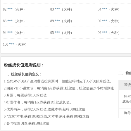
82
***
（火种）
83
***
（火种）
84
***
（火种）
88
***
（火种）
89
***
（火种）
90
***
（火种）
94
***
（火种）
95
***
（火种）
96
***
（火种）
100
***
（火种）
粉丝成长值规则说明：
二、粉
一、粉丝成长值的定义：
1.当您对小说A产生消费或投月票时，便能获得对应于A小说的粉丝值。
等级
2.阅读VIP小说章节，每消费1火券获得1粉丝值，粉丝值在24小时后到账
3.月票，每票获得100粉丝值
粉丝
成长
4.打赏作者，每消费1火券获得1粉丝成长值。
5.优秀书评，获得200粉丝值,收藏本书,获得500粉丝值
称号
6."喜欢"本书,获得100粉丝值,为本书评分,获得100粉丝值
7.参与投票调查,获得50粉丝值