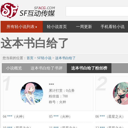
所有轻小说列表
轻小说首页
一周更新
手机看轻小说
这本书白给了
您当前的位置：
首页
>
SF轻小说
>
这本书白给了
小说概览
这本书白给了书评
这本书白给了粉丝榜
***
累计打赏：0点券
粉丝值：700
称号：火种
04
***
（火种）
05
***
（火种）
06
***
（星星之火）