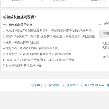
10
***
（星星之火）
11
***
（星星之火）
12
***
（星星之火）
粉丝成长值规则说明：
二、粉
一、粉丝成长值的定义：
1.当您对小说A产生消费或投月票时，便能获得对应于A小说的粉丝值。
等级
2.阅读VIP小说章节，每消费1火券获得1粉丝值，粉丝值在24小时后到账
3.月票，每票获得100粉丝值
粉丝
成长
4.打赏作者，每消费1火券获得1粉丝成长值。
5.优秀书评，获得200粉丝值,收藏本书,获得500粉丝值
称号
6."喜欢"本书,获得100粉丝值,为本书评分,获得100粉丝值
7.参与投票调查,获得50粉丝值
免责声明
|
版权隐私
|
联系方式
|
粤ICP备10062407