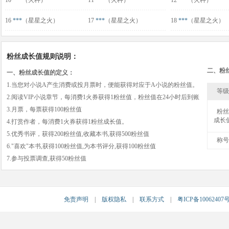
10
***
（火种）
11
***
（火种）
12
***
（火种）
16
***
（星星之火）
17
***
（星星之火）
18
***
（星星之火）
粉丝成长值规则说明：
二、粉
一、粉丝成长值的定义：
1.当您对小说A产生消费或投月票时，便能获得对应于A小说的粉丝值。
等级
2.阅读VIP小说章节，每消费1火券获得1粉丝值，粉丝值在24小时后到账
3.月票，每票获得100粉丝值
粉丝
成长
4.打赏作者，每消费1火券获得1粉丝成长值。
5.优秀书评，获得200粉丝值,收藏本书,获得500粉丝值
称号
6."喜欢"本书,获得100粉丝值,为本书评分,获得100粉丝值
7.参与投票调查,获得50粉丝值
免责声明
|
版权隐私
|
联系方式
|
粤ICP备10062407