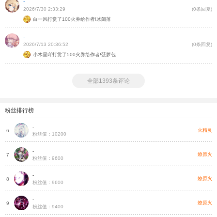
-
2026/7/30 2:33:29
(0条回复)
白一风打赏了100火券给作者!冰阔落
-
2026/7/13 20:36:52
(0条回复)
小木星吖打赏了500火券给作者!菠萝包
全部1393条评论
粉丝排行榜
-
灵
火精灵
6
粉丝值：10200
-
灵
燎原火
7
粉丝值：9600
-
灵
燎原火
8
粉丝值：9600
-
灵
燎原火
9
粉丝值：9400