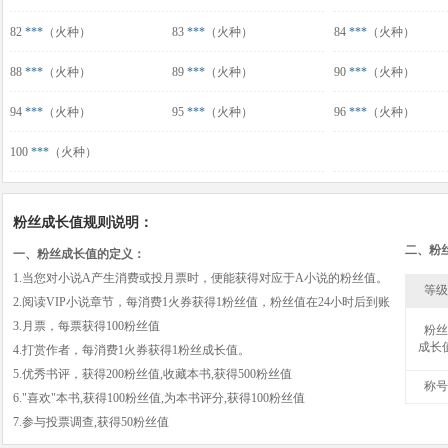
82
***
（火种）
83
***
（火种）
84
***
（火种）
88
***
（火种）
89
***
（火种）
90
***
（火种）
94
***
（火种）
95
***
（火种）
96
***
（火种）
100
***
（火种）
粉丝成长值规则说明：
二、粉
一、粉丝成长值的定义：
1.当您对小说A产生消费或投月票时，便能获得对应于A小说的粉丝值。
等级
2.阅读VIP小说章节，每消费1火券获得1粉丝值，粉丝值在24小时后到账
3.月票，每票获得100粉丝值
粉丝
成长
4.打赏作者，每消费1火券获得1粉丝成长值。
5.优秀书评，获得200粉丝值,收藏本书,获得500粉丝值
称号
6."喜欢"本书,获得100粉丝值,为本书评分,获得100粉丝值
7.参与投票调查,获得50粉丝值