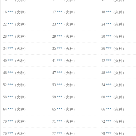
10
***
（火种）
11
***
（火种）
12
***
（火种）
16
***
（火种）
17
***
（火种）
18
***
（火种）
22
***
（火种）
23
***
（火种）
24
***
（火种）
28
***
（火种）
29
***
（火种）
30
***
（火种）
34
***
（火种）
35
***
（火种）
36
***
（火种）
40
***
（火种）
41
***
（火种）
42
***
（火种）
46
***
（火种）
47
***
（火种）
48
***
（火种）
52
***
（火种）
53
***
（火种）
54
***
（火种）
58
***
（火种）
59
***
（火种）
60
***
（火种）
64
***
（火种）
65
***
（火种）
66
***
（火种）
70
***
（火种）
71
***
（火种）
72
***
（火种）
76
***
（火种）
77
***
（火种）
78
***
（火种）