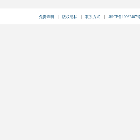
免责声明
|
版权隐私
|
联系方式
|
粤ICP备10062407