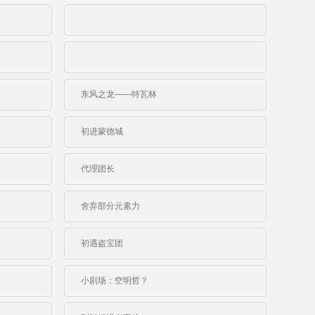
东风之龙——特瓦林
初进蒙德城
代理团长
舍弃部分元素力
初遇盗宝团
小剧场：空明哲？