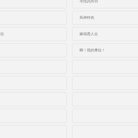
离
寻找武尚羽
？
风神特色
芭拉
嫁祸愚人众
新
啊！我的摩拉！