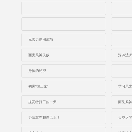
元素力使用成功
面见风神失败
深渊法
身体的秘密
初见“御三家”
学习风
提瓦特打工的一天
面见风
办法就在我自己上？
天空之