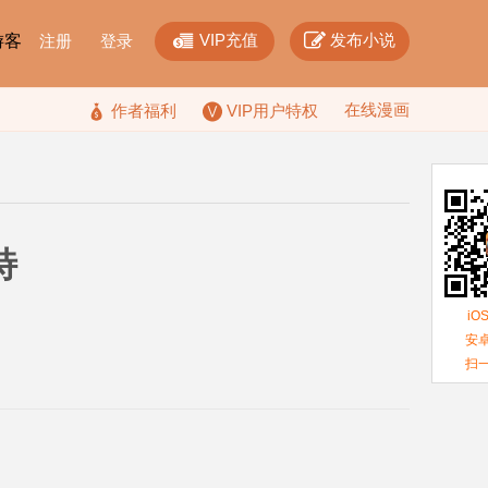


VIP充值
发布小说
F游客
注册
登录
在线漫画

作者福利
VIP用户特权
特
iO
安卓
扫