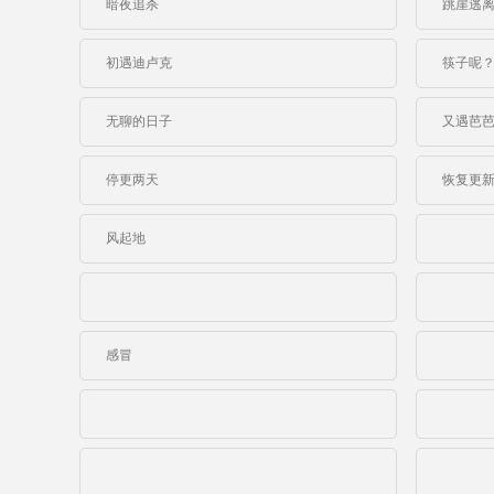
暗夜追杀
跳崖逃
初遇迪卢克
筷子呢
无聊的日子
又遇芭
停更两天
恢复更
风起地
感冒