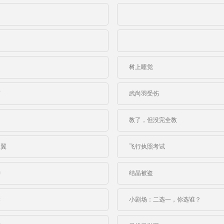
树上睡觉
师
武尚羽受伤
教了，但没完全教
之翼
飞行执照考试
神
结晶被盗
琴
小剧场：二选一，你选谁？