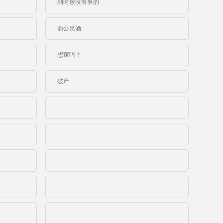
到时候没有事的
蒲公英酒
想家吗？
破产