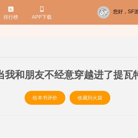


您好，S
排行榜
APP下载
当我和朋友不经意穿越进了提瓦
给本书评价
收藏到火袋