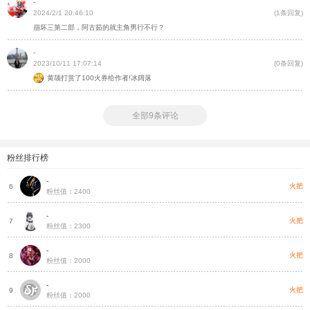
-
2024/2/1 20:46:10
(1条回复)
崩坏三第二部，阿古茹的就主角男行不行？
-
2023/10/11 17:07:14
(0条回复)
黄颉打赏了100火券给作者!冰阔落
全部9条评论
粉丝排行榜
-
把
火把
6
粉丝值：2400
-
把
火把
7
粉丝值：2300
-
把
火把
8
粉丝值：2000
-
把
火把
9
粉丝值：2000