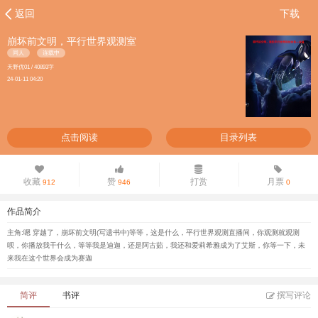
返回
下载
崩坏前文明，平行世界观测室
同人
连载中
天野优01 / 40893字
24-01-11 04:20
点击阅读
目录列表
收藏
赞
打赏
月票
912
946
0
作品简介
主角:嗯 穿越了，崩坏前文明(写遗书中)等等，这是什么，平行世界观测直播间，你观测就观测
呗，你播放我干什么，等等我是迪迦，还是阿古茹，我还和爱莉希雅成为了艾斯，你等一下，未
来我在这个世界会成为赛迦
简评
书评
撰写评论