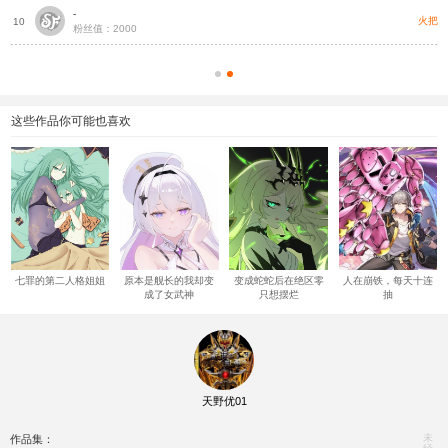
-
把
火把
10
粉丝值：2000
这些作品你可能也喜欢
七罪的第二人格姐姐
原本是舰长的我却变
变成蛇蛇后在绝区零
人在崩铁，每天十连
成了女武神
只想摆烂
抽
天野优01
未
作品集：